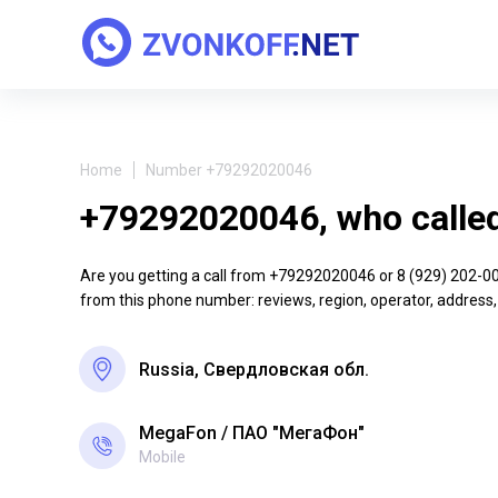
Home
Number +79292020046
+79292020046, who calle
Are you getting a call from +79292020046 or 8 (929) 202-00-4
from this phone number: reviews, region, operator, address,
Russia, Свердловская обл.
MegaFon
ПАО "МегаФон"
Mobile