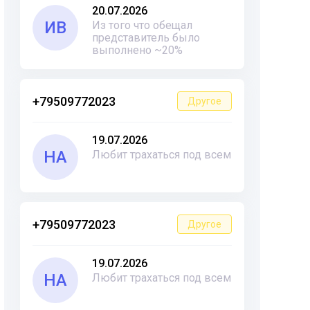
20.07.2026
ИВ
Из того что обещал
представитель было
выполнено ~20%
+79509772023
Другое
19.07.2026
НА
Любит трахаться под всем
+79509772023
Другое
19.07.2026
НА
Любит трахаться под всем