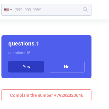
questions.1
questions.16
Yes
No
Complain the number +79292020046