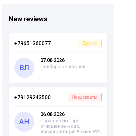
New reviews
+79651360077
Другое
07.08.2026
ВЛ
Подбор новостроек
+79129243500
Неадекваты
06.08.2026
АН
Спрашивают про
отношение к сво,
дискредитация Армии РФ,