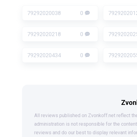
79292020038
0
792920201
79292020218
0
792920202
79292020434
0
792920205
Zvon
All reviews published on Zvonkoff.net reflect the
administration is not responsible for the conten
reviews and do our best to display relevant info