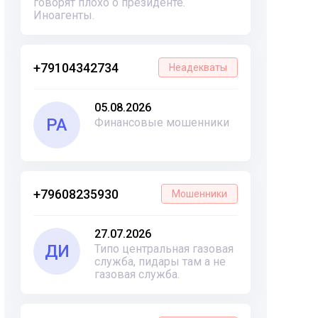
говорят плохо о президенте.
Иноагенты.
+79104342734
Неадекваты
05.08.2026
РА
Финансовые мошенники
+79608235930
Мошенники
27.07.2026
ДИ
Типо центральная газовая
служба, пидары там а не
газовая служба.