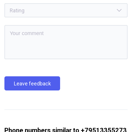
Leave feedback
Phone numbers similar to +79513355273