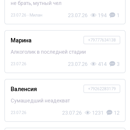
не брать, мутный чел
23.07.26
194
1
23.07.26 - Милан
Марина
+79777634138
Алкоголик в последней стадии
23.07.26
414
3
23.07.26
Валенсия
+79262283179
Сумашедший неадекват
23.07.26
1231
12
23.07.26