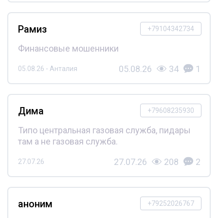
Рамиз
+79104342734
Финансовые мошенники
05.08.26
34
1
05.08.26 - Анталия
Дима
+79608235930
Типо центральная газовая служба, пидары
там а не газовая служба.
27.07.26
208
2
27.07.26
аноним
+79252026767