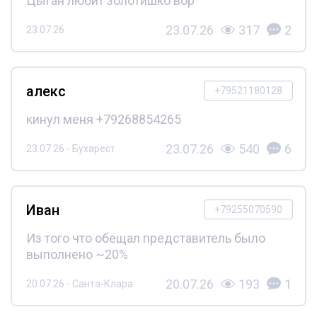
Цыган любит золотишко вор
23.07.26
317
2
23.07.26
алекс
+79521180128
кинул меня +79268854265
23.07.26
540
6
23.07.26 - Бухарест
Иван
+79255070590
Из того что обещал представитель было
выполнено ~20%
20.07.26
193
1
20.07.26 - Санта-Клара