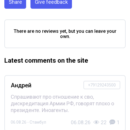
Share
Give feedback
There are no reviews yet, but you can leave your
own.
Latest comments on the site
Андрей
+79129243500
Спрашивают про отношение к сво,
дискредитация Армии РФ, говорят плохо о
президенте. Иноагенты.
06.08.26
22
1
06.08.26 - Стамбул