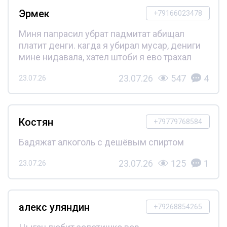
Эрмек
+79166023478
Миня папрасил убрат падмитат абищал
платит денги. кагда я убирал мусар, дениги
мине нидавала, хател штоби я ево трахал
23.07.26
547
4
23.07.26
Костян
+79779768584
Бадяжат алкоголь с дешёвым спиртом
23.07.26
125
1
23.07.26
алекс уляндин
+79268854265