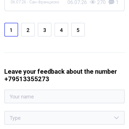
06.07.26
270
1
06.07.26 - Сан-Франциско
1
2
3
4
5
Leave your feedback about the number
+79513355273