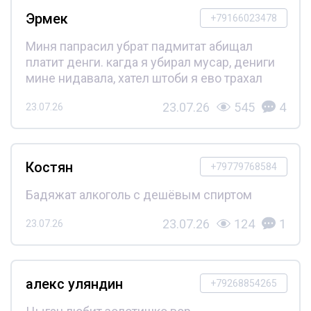
Эрмек
+79166023478
Миня папрасил убрат падмитат абищал
платит денги. кагда я убирал мусар, дениги
мине нидавала, хател штоби я ево трахал
23.07.26
545
4
23.07.26
Костян
+79779768584
Бадяжат алкоголь с дешёвым спиртом
23.07.26
124
1
23.07.26
алекс уляндин
+79268854265