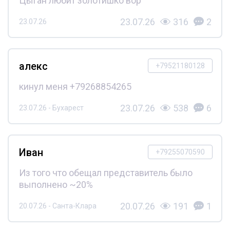
Цыган любит золотишко вор
23.07.26
316
2
23.07.26
алекс
+79521180128
кинул меня +79268854265
23.07.26
538
6
23.07.26 - Бухарест
Иван
+79255070590
Из того что обещал представитель было
выполнено ~20%
20.07.26
191
1
20.07.26 - Санта-Клара