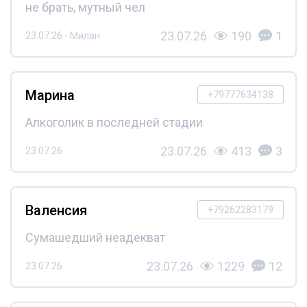
не брать, мутный чел
23.07.26
190
1
23.07.26 - Милан
Марина
+79777634138
Алкоголик в последней стадии
23.07.26
413
3
23.07.26
Валенсия
+79262283179
Сумашедший неадекват
23.07.26
1229
12
23.07.26