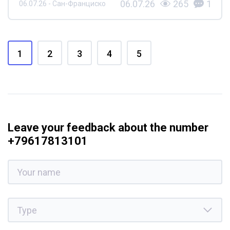
06.07.26
265
1
06.07.26 - Сан-Франциско
1
2
3
4
5
Leave your feedback about the number
+79617813101