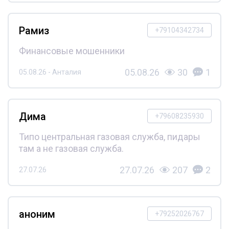
Рамиз
+79104342734
Финансовые мошенники
05.08.26
30
1
05.08.26 - Анталия
Дима
+79608235930
Типо центральная газовая служба, пидары
там а не газовая служба.
27.07.26
207
2
27.07.26
аноним
+79252026767