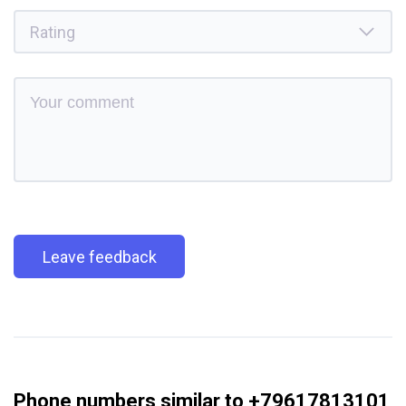
Leave feedback
Phone numbers similar to +79617813101