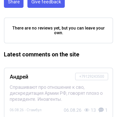
Share
Give feedback
There are no reviews yet, but you can leave your
own.
Latest comments on the site
Андрей
+79129243500
Спрашивают про отношение к сво,
дискредитация Армии РФ, говорят плохо о
президенте. Иноагенты.
06.08.26
13
1
06.08.26 - Стамбул