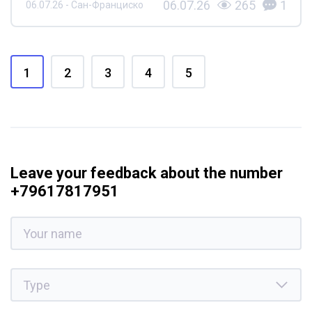
06.07.26
265
1
06.07.26 - Сан-Франциско
1
2
3
4
5
Leave your feedback about the number
+79617817951