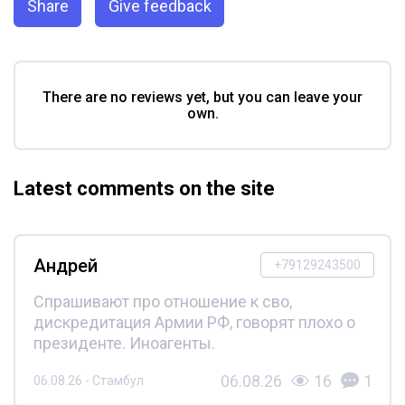
Share
Give feedback
There are no reviews yet, but you can leave your
own.
Latest comments on the site
Андрей
+79129243500
Спрашивают про отношение к сво,
дискредитация Армии РФ, говорят плохо о
президенте. Иноагенты.
06.08.26
16
1
06.08.26 - Стамбул