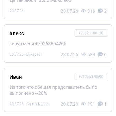
Цыган любит золотишко вор
23.07.26
316
2
23.07.26
алекс
+79521180128
кинул меня +79268854265
23.07.26
538
6
23.07.26 - Бухарест
Иван
+79255070590
Из того что обещал представитель было
выполнено ~20%
20.07.26
191
1
20.07.26 - Санта-Клара