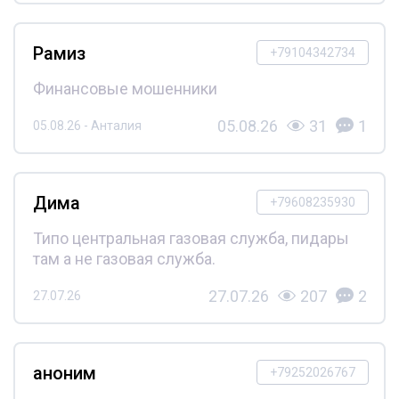
Рамиз
+79104342734
Финансовые мошенники
05.08.26
31
1
05.08.26 - Анталия
Дима
+79608235930
Типо центральная газовая служба, пидары
там а не газовая служба.
27.07.26
207
2
27.07.26
аноним
+79252026767