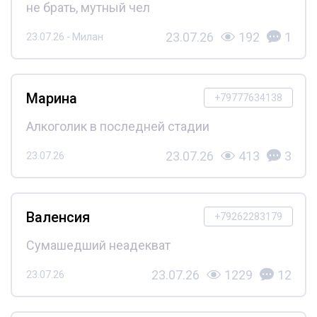
не брать, мутный чел
23.07.26
192
1
23.07.26 - Милан
Марина
+79777634138
Алкоголик в последней стадии
23.07.26
413
3
23.07.26
Валенсия
+79262283179
Сумашедший неадекват
23.07.26
1229
12
23.07.26