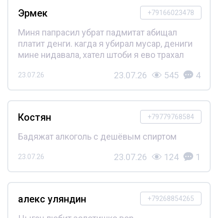
Эрмек
+79166023478
Миня папрасил убрат падмитат абищал
платит денги. кагда я убирал мусар, дениги
мине нидавала, хател штоби я ево трахал
23.07.26
545
4
23.07.26
Костян
+79779768584
Бадяжат алкоголь с дешёвым спиртом
23.07.26
124
1
23.07.26
алекс уляндин
+79268854265